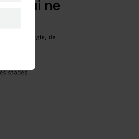
 ce qui ne
ne de l’énergie, de
.
des stades