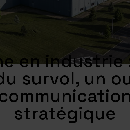
e en industrie 
du survol, un ou
communicatio
stratégique