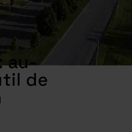
: au-
til de
n