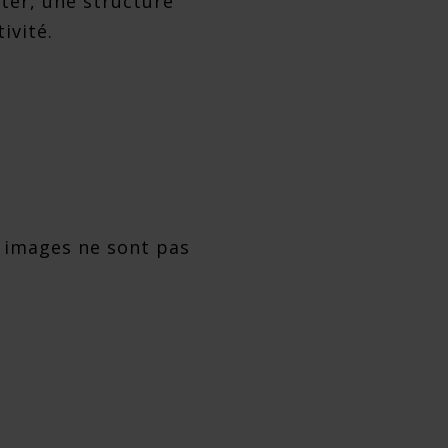
cter, une structure
ivité.
s images ne sont pas