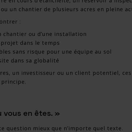
re en cours d’étanchéité, un réservoir à inspe
ou un chantier de plusieurs acres en pleine act
ntrer :
n chantier ou d’une installation
 projet dans le temps
bles sans risque pour une équipe au sol
site dans sa globalité
es, un investisseur ou un client potentiel, ce
 principe.
 vous en êtes. »
te question mieux que n’importe quel texte.