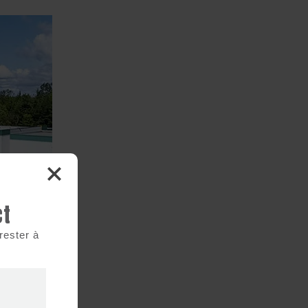
ct
rester à