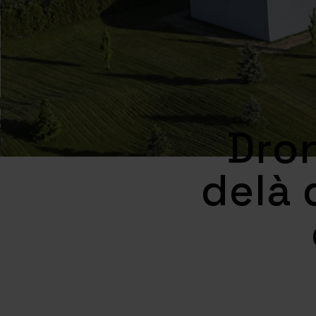
Dron
delà 