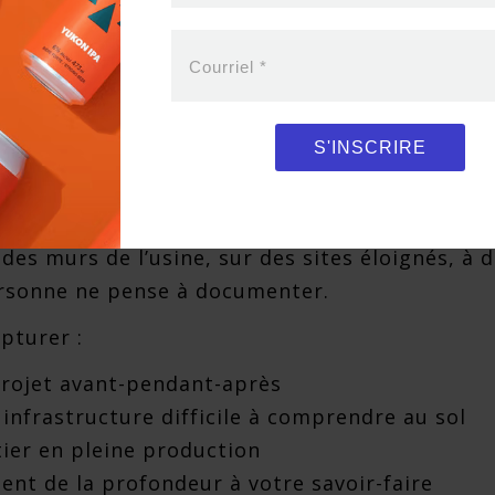
le enjeu : documenter
as autrement
Courriel
*
rs, les entreprises de construction, du domai
S'INSCRIRE
rication lourde ont un problème d’image commun
mpressionnant se passe en dehors du cadre.
des murs de l’usine, sur des sites éloignés, à 
rsonne ne pense à documenter.
pturer :
projet avant-pendant-après
 infrastructure difficile à comprendre au sol
tier en pleine production
ent de la profondeur à votre savoir-faire