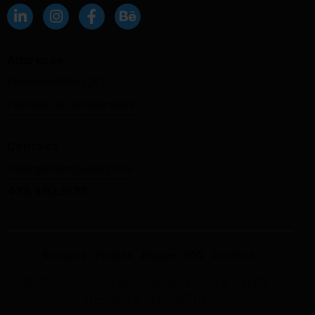
Addresse
Drummondville (QC)
Politique de confidentialité
Contact
info@guilhemgaubert.com
438 492.5133
À propos
Projets
Blogue
FAQ
Contact
© 2026 Guilhem photographe –
Q14 | WEB +
DESIGN + MARKETING