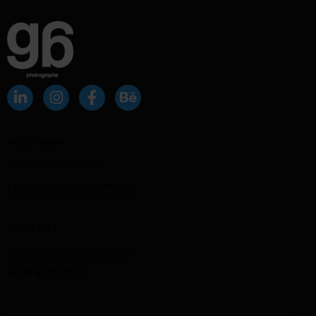
Addresse
Drummondville (QC)
Politique de confidentialité
Contact
info@guilhemgaubert.com
438 492.5133