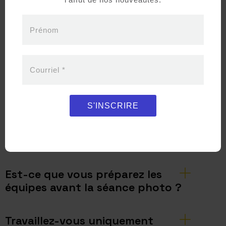
mandat type ?
Échange initial pour comprendre vos enjeux
Prénom
et vos objectifs
Clarification du périmètre et des
contraintes terrain
Planification réaliste de la prise de vue
Courriel
*
Intervention sur site, intégrée à vos
opérations
S'INSCRIRE
Livraison d’images prêtes à être utilisées
Votre implication sur place est minimale. Une
fois le cadre défini, je gère la réalisation.
Est-ce que vous préparez les
équipes avant la séance photo ?
Travaillez-vous uniquement