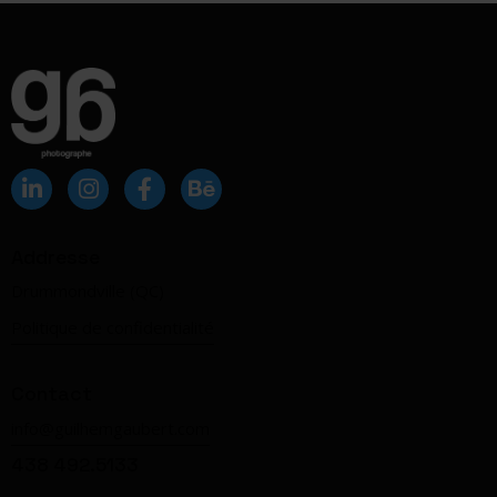
Addresse
Drummondville (QC)
Politique de confidentialité
Contact
info@guilhemgaubert.com
438 492.5133